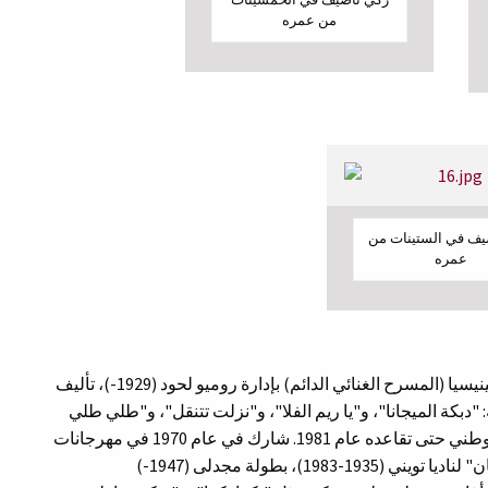
من عمره
يف في الستينات من
عمره
شارك نظمًا وتلحينًا في استعراض الميجانا على مسرح فينيسيا (المسرح الغنائي الدائم) بإدارة روميو لحود (1929-)، تأليف
فازليان (1926-2016). ومن أعماله: "دبكة الميجانا"، و"يا ريم الفلا"، و"نزلت تتنقل"، و"طلي طلي
قبالنا". في عام 1968 عيّن أستاذ في المعهد الموسيقي الوطني حتى تقاعده عام 1981. شارك في عام 1970 في مهرجانات
بعلبك الدولية كملحن وشاعر غنائي في مسرحية "الفرمان" لناديا تويني (1935-1983)، بطولة مجدلى (1947-)