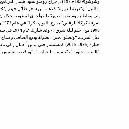
وشوشو(1939-1975) ، إخراج روميو لحود. شم
لف
1990 مع "حل
قبل الحرب، "وتضلوا بخير"، بطولة وديع الصافي وصباح
جبارة (1935-2015) كمستشار فني. ومن أعمال
الضيعة حلوين"، "تتمسوا يا حبايب"، "ورقصة الشمس".