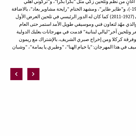
ل البرنامج أغانٍ من نظم وتلحين زكي مثل "بكرا بكرا"، و"تركوني اهلي
بهالليل" و"دبكة الدورة" كلاهما من شعر طلال حيدر (1937-)، و"طاير طاير"، ومشهد الختام "رايحة مشاوير بعاد"، بالاضافة
إلى مقاطع موسيقية تصوريّة له وأخرى لبوغوص جلاليان (1927-2011) كما كان له الدور الرئيسي في تلحين العرض الأول
رقة كركلا للرقص"مبارح، اليوم، بكرا" في عام 1972 والذي مهّد لتعاون فني وموسيقي طويل الأمد استمر حتى العام
م ليلة شرق". - وقد شارك عام 1974 في شعر وتلحين آخر"ليالي لبنانية" قدمت في مهرجانات بعلبك الدولية
 وفرقة كركلا ومن إخراج صبري الشريف، بالإشتراك مع ريمون
 زكي ناصيف في هذا المهرجان: "يا خيام الهنا"، "وطيري يا يمامة"، "وشبان