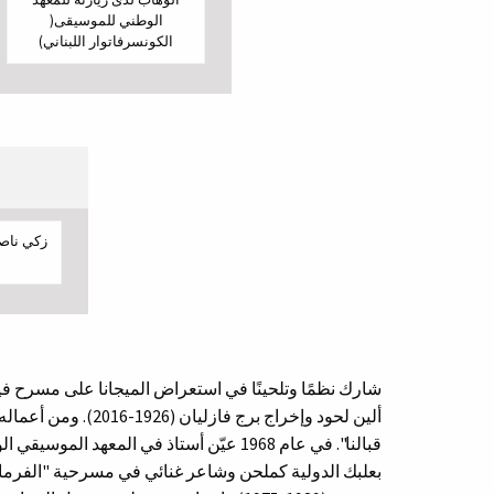
الوطني للموسيقى(
الكونسرفاتوار اللبناني)
زكي ناص
ألين لحود وإخراج برج 