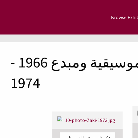
Browse Exhib
مؤسس مدرسة موسيقية ومبدع 1966 -
1974
زكي ناصيف في الخمسينات