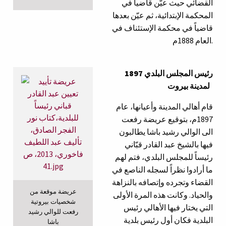
القضائي حيث عيّن قاضياً في
المحكمة الإبتدائية، ثم عيّن بعدها
قاضياً في محكمة الإستئناف في
العام 1888م.
1897 رئيس المجلس البلدي
لمدينة بيروت
قام أهالي المدينة وأعيانها، عام
1897م، بتوقيع عريضة رفعت
الى الوالي رشيد باشا يطالبون
فيها بالشيخ عبد القادر قبّاني
رئيساً للمجلس البلدي، فتم لهم
ما أرادوا نظراً لسجله الناصع في
القضاء وتجرده وإتصافه بالنزاهة
عريضة موقعة من
والحياد. وكانت هذه المرة الأولى
شخصيات بيروتية
التي يختار فيها الأهالي رئيس
رفعت للوالي رشيد
البلدية فكان أول رئيس بلدية
باشا