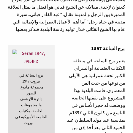
كعنوان لإحدى مقالاته عن الشيخ قباني هو أفضل ما يمثل العلاقة
المميزة بين الرجل والمدينة فقال: "عبد القادر قباني.. سيرة
مدينة في حياة رجل." أما أهم الأعمال العمرانية والإنمائية التي
قام بها الشيخ القبّاني خلال توليه رئاسة البلدية فنذكر بعضها:
برج الساعة 1897
يعتبر برج الساعة في منطقة
الثكنات العثمانية أو السراي
الكبير تحفة عمرانية هي الأولى
برج الساعة في
بيروت 1947
من نوعها من حيث الفن
مجموعة مانوغ
المعماري. قامت البلدية بهذا
للصور
المشروع على نفقتها الخاصة
دائرة الأرشيف
ووضعت له حجر الأساس في
والمجموعات
الخاصة، مكتبات
التاسع من كانون الثاني 1897م
الجامعة الأميركية في
بمناسبة عيد مولد السلطان عبد
بيروت
الحميد الثاني. بعد أخذ إذن من