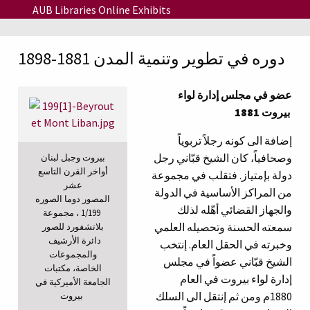
Skip to main content
AUB Libraries Online Exhibits
دوره في تطوير وتنمية المدن 1881-1898
عضو في مجلس إدارة لواء
بيروت 1881
إضافة الى كونه رجلاً تربوياً
وصحافياً، كان الشيخ قبّاني رجل
بيروت وجبل لبنان
أواخر القرن التاسع
دولة بإمتياز. فتقلب في مجموعة
عشر
من المراكز الأساسية في الدولة
المصور دوما الصوره
والجهاز القضائي أهّله لذلك
1/199 ، مجموعة
سمعته الحسنة وتحصيله العلمي
بلاتشفورد للصور
دائرة الأرشيف
وخبرته في الحقل العام. إنتخب
والمجموعات
الشيخ قبّاني عضواً في مجلس
الخاصة، مكتبات
إدارة لواء بيروت في العام
الجامعة الأميركية في
1880م ومن ثم إنتقل الى السلك
بيروت