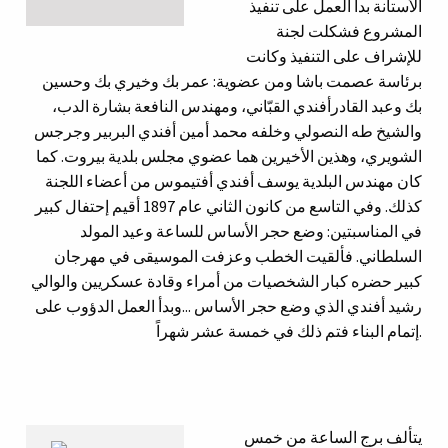
الأستانة بدأ العمل على تنفيذ
المشروع فشكلت لجنة
للإشراف على التنفيذ وكانت
برئاسة عصمت باشا ومن عضوية: عمر بك وخيري بك وحسين
بك وعبد القادرأفندي القبّاني، ومهندس النافعة بشارة الدب،
والشيخ طه النصولي وخلفه محمد أمين أفندي البربير وجرجس
الشويري، وهذين الأخيرين هما عضوي مجلس بلدية بيروت. كما
كان مهندس البلدية يوسف أفندي أفتيموس من أعضاء اللجنة
كذلك. وفي التاسع من كانون الثاني عام 1897 أقيم إحتفال كبير
في المناسبتين: وضع حجر الأساس للساعة وعيد المولد
السلطاني. فألقيت الخطب وعزفت الموسيقى في مهرجان
كبير حضره كبار الشخصيات من أمراء وقادة عسكريين والوالي
رشيد أفندي الذي وضع حجر الأساس ...وبدأ العمل الدؤوب على
إتمام البناء فتم ذلك في خمسة عشر شهراً.
يتألف برج الساعة من خمس