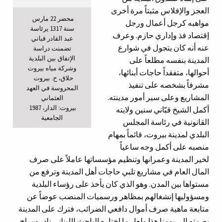
العجز والإفلاس مثبتاً مرة أخرى
محضر 22 مارس
مواهبه كرجل أعمال ورجل
سنة 1317 يرئاسة
إقتصاد فذ وإداري حازم. وعرف
عبد القادر قباني
عنه أنه كان يتجول في شوارع
تضمنت دراسة
الإتفاق بين البلدية
المدينة بنفسه مطلعاً على
وشركة مياه بيروت
أحوالها، متفقداً حاجات أبنائها،
حلاق، ح. بيروت
مشرفاً بشخصه على تنفيذ
المحروسة في العهد
المشاريع وعلى سير أمور مدينته.
العثماني
1987 ،بيروت: الدار
أكمل الشيخ قبّاني سنين ولايته
الجامعية
القانونية في رئاسة المجلس
البلدي لمدينة بيروت، قائماً بمهام
منصبه على أكمل وجه ساعياً
لخير المدينة وعمرانها وتنظيم مؤسساتها عاملاً على صرف
المال العام في مشاريع تلبي حاجات أهل المدينة وترفع من
مستواها بين المدن. وهو الذي كان يأخذ على رؤساء البلدية
ومسؤوليها إنشغالهم بمظاهر ورسميات المنصب عوضاً عن
متابعة ماهية صرف أموال دافعي الضرائب، فترك على المدينة
بصمته الى يومنا هذا ولعل ما اختاره الباحث اللبناني نادر سراج