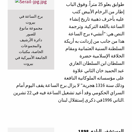
طوابق بعلو 25 متراً. وفوق الباب
إطار من الرخام الأبيض كتب
برج الساعة في
عليه بأحرف ذهبية تاريخ إنشاء
بيروت
الساعة باللغة التركية. وترجمة
مجموعة مانوغ
النص هي: "أنشيء برج الساعة
للصور
دائرة الأرشيف
هذا من جانب من إزدانت به أريكة
والمجموعات
السلطنة السنية العثمانية ومقام
الخاصة، مكتبات
الخلافة الإسلامية حضرة
الجامعة الأميركية في
السلطان ابن السلطان الغازي
بيروت
عبد الحميد خان الثاني علاوة
على مؤسساته الملوكانية النافعة
وذلك سنة 1316 هجرية." لا يزال برج الساعة يقف اليوم أمام
السراي الحكومي وقد أعيد تشغيل الساعة فيه في 22 تشرين
الثاني 1996في ذكرى إستقلال لبنان.
المستشفى البلدي 1898