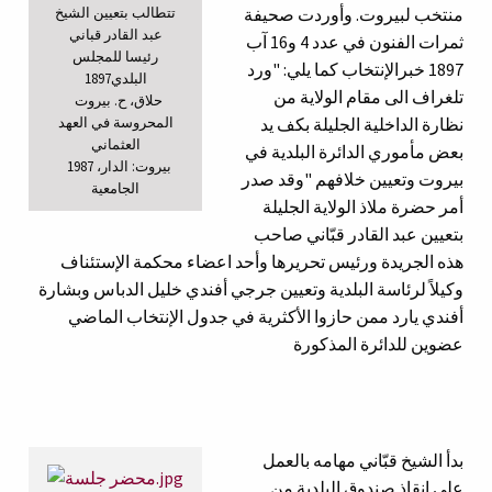
تتطالب
بتعيين
الشيخ
منتخب لبيروت. وأوردت صحيفة
عبد القادر قباني
ثمرات الفنون في عدد 4 و16 آب
رئيسا للمجلس
1897 خبرالإنتخاب كما يلي: "ورد
البلدي
1897
تلغراف الى مقام الولاية من
حلاق، ح. بيروت
المحروسة في العهد
نظارة الداخلية الجليلة بكف يد
العثماني
بعض مأموري الدائرة البلدية في
1987 ،بيروت: الدار
بيروت وتعيين خلافهم "وقد صدر
الجامعية
أمر حضرة ملاذ الولاية الجليلة
بتعيين عبد القادر قبّاني صاحب
هذه الجريدة ورئيس تحريرها وأحد اعضاء محكمة الإستئناف
وكيلاً لرئاسة البلدية وتعيين جرجي أفندي خليل الدباس وبشارة
أفندي يارد ممن حازوا الأكثرية في جدول الإنتخاب الماضي
عضوين للدائرة المذكورة
بدأ الشيخ قبّاني مهامه بالعمل
على إنقاذ صندوق البلدية من