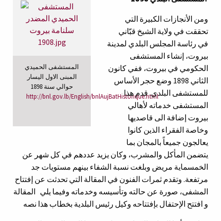
ومن الأنجازات الكبيرة التي
تحققت في ولاية الشيخ قبّاني
في رئاسة المجلس البلدي لمدينة
بيروت، إنشاء المستشفى
المستشفى الحميدي
الحكومي في بيروت، ففي كانون
المبنى الاول اليسار
الثاني 1898 وضع حجر الأساس
حوالي سنة
1898
للمستشفى البلدي. قدم هذا
http://bnl.gov.lb/English/bnlAujBatHistorique.html
المستشفى خدماته لأهالي
بيروت إضافة الى قاصديها
وخاصة الفقراء الذين كانوا
يعالجون جميعاً بالمجان بما
يتضمن المأكل والمشرب، وكان يزيد عددهم في كل شهر عن
الخمسماية مريض وبلغت نسبة الشفاء بينهم مستويات جد
مرتفعة. وتقدم ثمرات الفنون في المقالة التي تحدثت عن إفتتاح
المشفى، صورة عن حالته وتأسيسه وخدماته وفيما يلي المقالة
و افتتح الإحتفال بإفتتاحه وكيل رئيس البلدية بخطاب هذا نصه