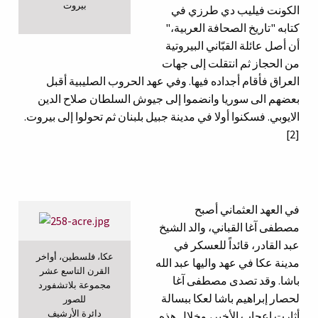
بيروت
الكونت فيليب دي طرزي في
كتابه "تاريخ الصحافة العربية،"
أن أصل عائلة القبّاني البيروتية
من الحجاز ثم انتقلت إلى جهات
العراق فأقام أجداده فيها. وفي عهد الحروب الصليبية أقبل
بعضهم الى سوريا وانضموا إلى جيوش السلطان صلاح الدين
الايوبي. فسكنوا أولا في مدينة جبيل بلبنان ثم تحولوا إلى بيروت.
[2]
في العهد العثماني أصبح
مصطفى آغا القباني، والد الشيخ
عبد القادر، قائداً للعسكر في
عكا، فلسطين، أواخر
مدينة عكا في عهد واليها عبد الله
القرن التاسع عشر
باشا. وقد تصدى مصطفى آغا
مجموعة بلاتشفورد
لحصار إبراهيم باشا لعكا ببسالة
للصور
دائرة الأرشيف
أثارت إعجاب الأخير، وخلال هذه