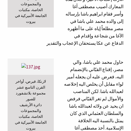
والمجموعات
المعارك أصيب مصطفى آغا
الخاصة، مكتبات
وأسر فقام ابراهيم باشا بإرساله
الجامعة الأميركية في
إلى والده محمد علي باشا في
بيروت
مصر مطلعاً إياه على ما أظهره
الآغا من شجاعة وإقدام في
الدفاع عن عكا يستحقان الإعجاب والتقدير
حاول محمد علي باشا، والي
مصر، إقناع القبّاني بالإنضمام
اليه، فعرض عليه أن يجعله أمير
لارنكا، قبرص، أواخر
لواء مقابل أن يخلص اليه إخلاصه
القرن التاسع عشر
لعبدالله باشا. لكن المناصب
مجموعة بلاتشفورد
والأموال لم تغر القبّاني فرفض
للصور
دائرة الأرشيف
ان يحيد عن ولائه لعبدالله باشا
والمجموعات
والسلطان العثماني الذي كان
الخاصة، مكتبات
يمثل بالنسبة اليه الخلافة
الجامعة الأميركية في
الإسلامية. أخذ مصطفى آغا
بيروت