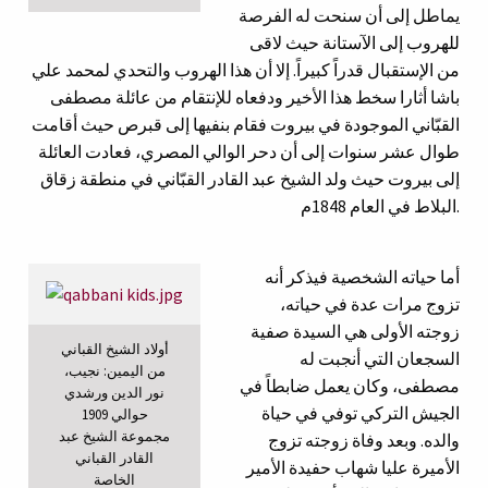
يماطل إلى أن سنحت له الفرصة
للهروب إلى الآستانة حيث لاقى
من الإستقبال قدراً كبيراً. إلا أن هذا الهروب والتحدي لمحمد علي
باشا أثارا سخط هذا الأخير ودفعاه للإنتقام من عائلة مصطفى
القبّاني الموجودة في بيروت فقام بنفيها إلى قبرص حيث أقامت
طوال عشر سنوات إلى أن دحر الوالي المصري، فعادت العائلة
إلى بيروت حيث ولد الشيخ عبد القادر القبّاني في منطقة زقاق
البلاط في العام 1848م.
أما حياته الشخصية فيذكر أنه
تزوج مرات عدة في حياته،
زوجته الأولى هي السيدة صفية
أولاد الشيخ القباني
السجعان التي أنجبت له
من اليمين: نجيب،
مصطفى، وكان يعمل ضابطاً في
نور الدين ورشدي
الجيش التركي توفي في حياة
حوالي 1909
مجموعة الشيخ عبد
والده. وبعد وفاة زوجته تزوج
القادر القباني
الأميرة عليا شهاب حفيدة الأمير
الخاصة