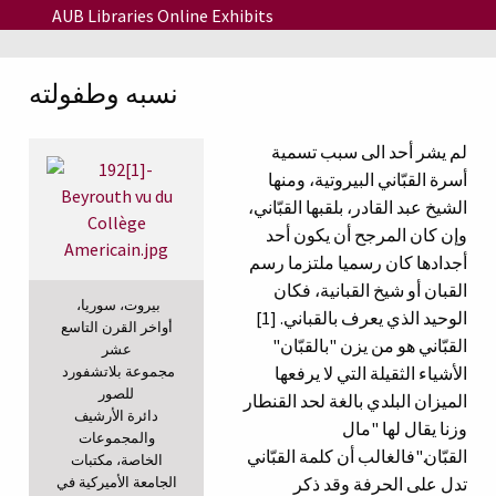
Skip to main content
AUB Libraries Online Exhibits
نسبه وطفولته
لم يشر أحد الى سبب تسمية
أسرة القبّاني البيروتية، ومنها
الشيخ عبد القادر، بلقبها القبّاني،
وإن كان المرجح أن يكون أحد
أجدادها كان رسميا ملتزما رسم
القبان أو شيخ القبانية، فكان
بيروت، سوريا،
الوحيد الذي يعرف بالقباني. [1]
أواخر القرن التاسع
القبّاني هو من يزن "بالقبّان"
عشر
مجموعة بلاتشفورد
الأشياء الثقيلة التي لا يرفعها
للصور
الميزان البلدي بالغة لحد القنطار
دائرة الأرشيف
وزنا يقال لها "مال
والمجموعات
القبّان."فالغالب أن كلمة القبّاني
الخاصة، مكتبات
الجامعة الأميركية في
تدل على الحرفة وقد ذكر