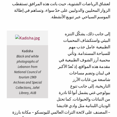
لعشاق الرياضات الشتوية، حيث باتت هذه المرافق تستقطب
الزوار المحليين والدوليين على حدّ سواء، وتساهم في إطالة
الموسم السياحي عبر تنويع الأنشطة.
إلى جانب ذلك، يشكّل التنزه
البيئي واستكشاف المحميات
الطبيعية عامل جذب مهم
Kadisha
للسياحة المستدامة. وتأتي
Black and white
محمية أرز الشوف الطبيعية في
photographs of
مقدمة هذه المواقع، إذ تُعدّ الأكبر
Lebanon from
National Council of
في لبنان وتضم مساحات
tourism 1969
شاسعة من غابات الأرز
Archives and Special
التاريخية، إلى جانب تنوع
Collections, Jafet
بيولوجي غني يشمل أنواعًا نادرة
Library, AUB
من النباتات والحيوانات. كما تحتل
الوديان اللبنانية مثل وادي قاديشا
– المصنف على لائحة التراث العالمي لليونسكو – مكانة بارزة