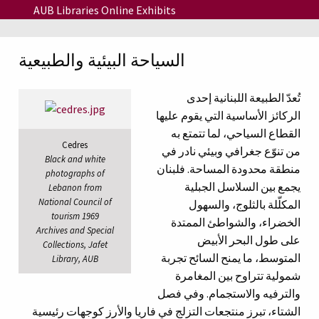
Skip to main content
AUB Libraries Online Exhibits
السياحة البيئية والطبيعية
تُعدّ الطبيعة اللبنانية إحدى
الركائز الأساسية التي يقوم عليها
القطاع السياحي، لما تتمتع به
Cedres
من تنوّع جغرافي وبيئي نادر في
Black and white
منطقة محدودة المساحة. فلبنان
photographs of
يجمع بين السلاسل الجبلية
Lebanon from
National Council of
المكلّلة بالثلوج، والسهول
tourism 1969
الخضراء، والشواطئ الممتدة
Archives and Special
على طول البحر الأبيض
Collections, Jafet
المتوسط، ما يمنح السائح تجربة
Library, AUB
شمولية تتراوح بين المغامرة
والترفيه والاستجمام. وفي فصل
الشتاء، تبرز منتجعات التزلج في فاريا والأرز كوجهات رئيسية