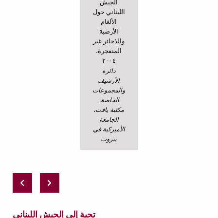
الجيش
اللبناني حول
الألغام
الأرضية
والذخائر غير
المنفجرة،
٢٠٠٤
دائرة
الأرشيف
والمجموعات
الخاصة،
مكتبة يافت،
الجامعة
الأميركية في
بيروت
تحية إلى الجيش اللبناني