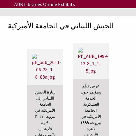
Skip to main content
AUB Libraries Online Exhibits
الجيش اللبناني في الجامعة الأميركية
عرض فيلم
ومؤتمر حول
زيا
ر
ة الجيش
الخدمة
اللبناني إلى
العسكرية،
الجامعة
الجامعة
الأمريكية في
الأمريكية في
بيروت، ٢٠١١
بيروت، ١٩٩٩
دائرة
دائرة
الأرشيف
الأرشيف
والمجموعات