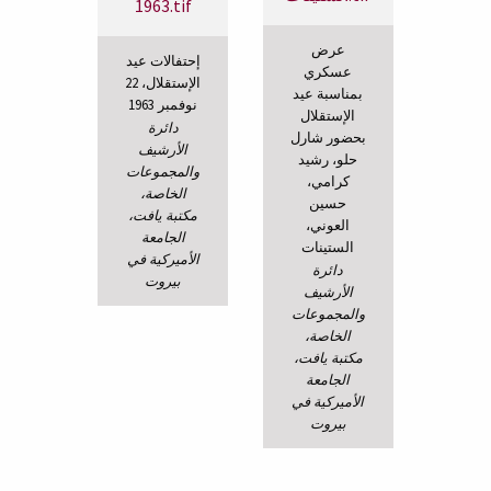
عرض
إحتفالات عيد
عسكري
الإستقلال، 22
بمناسبة عيد
نوفمبر 1963
الإستقلال
دائرة
بحضور شارل
الأرشيف
حلو، رشيد
والمجموعات
كرامي،
الخاصة،
حسين
مكتبة يافت،
العوني،
الجامعة
الستينات
الأميركية في
دائرة
بيروت
الأرشيف
والمجموعات
الخاصة،
مكتبة يافت،
الجامعة
الأميركية في
بيروت