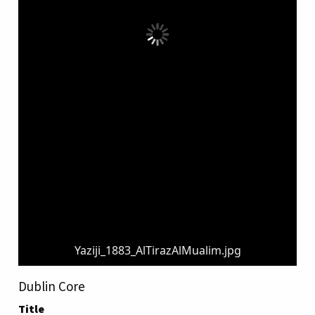
Yaziji_1883_AlTirazAlMualim.jpg
Dublin Core
Title