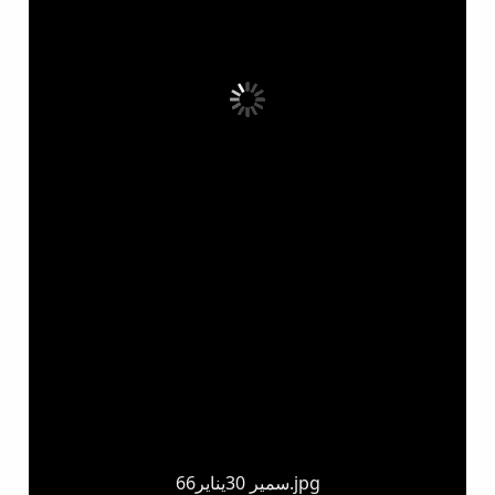
سمير 30يناير66.jpg