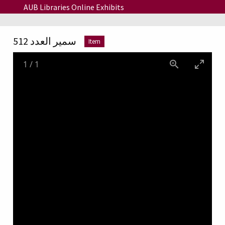
Skip to main content
AUB Libraries Online Exhibits
سمير العدد 512
Item
1
/
1