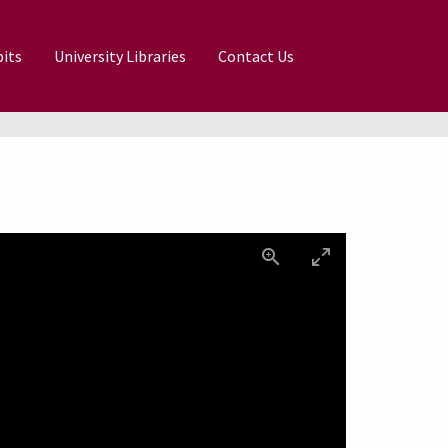
its
University Libraries
Contact Us