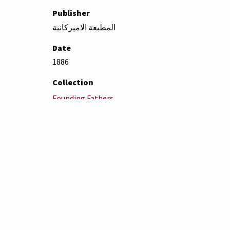
Publisher
المطبعة الاميركانية
Date
1886
Collection
Founding Fathers
Citation
exhibit.aub.edu.lb/items/show/4690
.