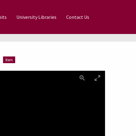
its
University Libraries
Contact Us
Item