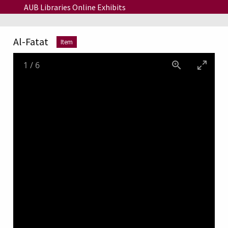
Skip to main content
AUB Libraries Online Exhibits
Al-Fatat
Item
1
/
6