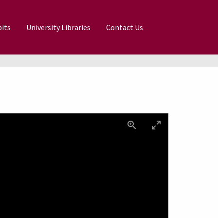
its
University Libraries
Contact Us