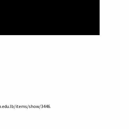
ub.edu.lb/items/show/3446
.