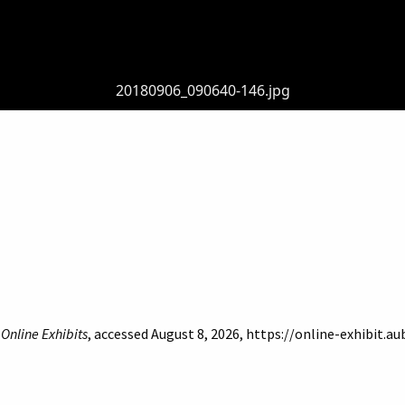
20180906_090640-146.jpg
 Online Exhibits
, accessed August 8, 2026,
https://online-exhibit.a