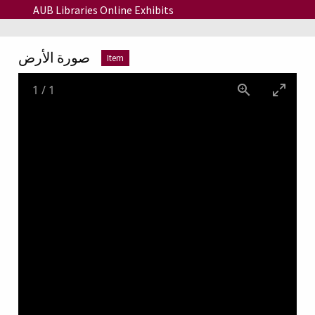
Skip to main content
AUB Libraries Online Exhibits
صورة الأرض
Item
1
/
1