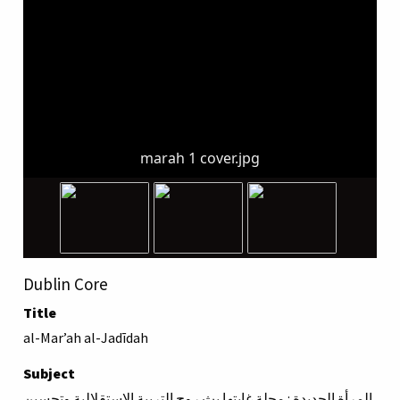
marah 1 cover.jpg
Dublin Core
Title
al-Marʼah al-Jadīdah
Subject
المرأة الجديدة : مجلة غايتها بث روح التربية الإستقلالية وتحسين