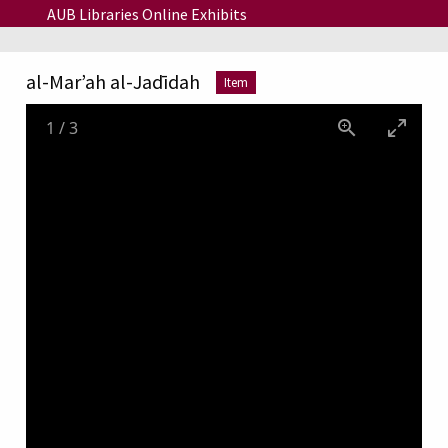
Skip to main content
AUB Libraries Online Exhibits
al-Marʼah al-Jadīdah
Item
1
/
3