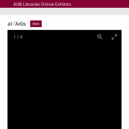
Skip to main content
AUB Libraries Online Exhibits
al-ʻArūs
Item
1
/
4