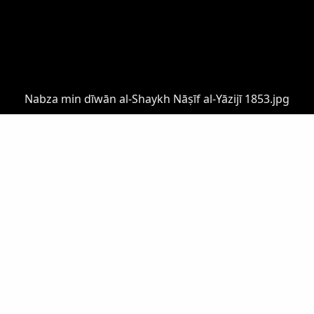
Nabza min dīwān al-Shaykh Nāṣīf al-Yāzijī 1853.jpg