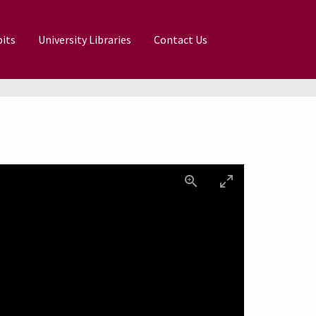
its
University Libraries
Contact Us