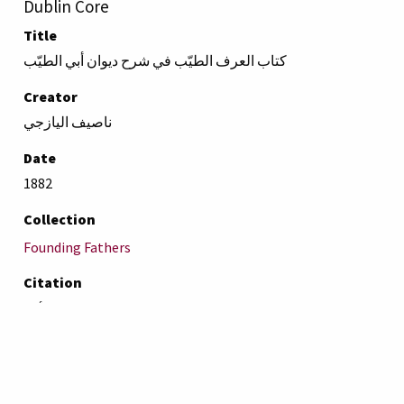
Dublin Core
Title
كتاب العرف الطيّب في شرح ديوان أبي الطيّب
Creator
ناصيف اليازجي
Date
1882
Collection
Founding Fathers
Citation
ناصيف اليازجي, “كتاب العرف الطيّب في شرح ديوان أبي
الطيّب,”
AUB Libraries Online Exhibits
, accessed August 8,
2026,
https://online-exhibit.aub.edu.lb/items/show/4686
.