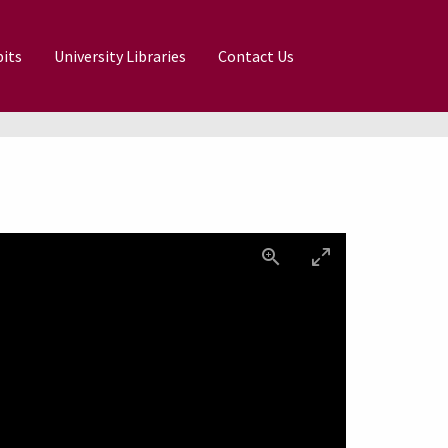
its
University Libraries
Contact Us