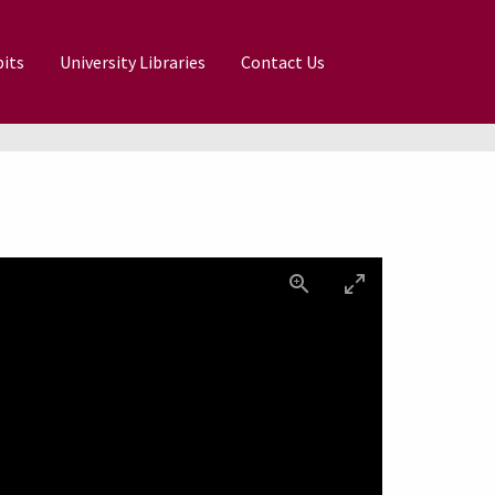
its
University Libraries
Contact Us