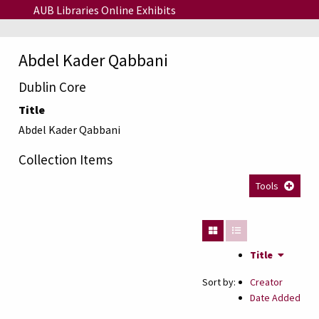
Skip to main content
AUB Libraries Online Exhibits
Abdel Kader Qabbani
Dublin Core
Title
Abdel Kader Qabbani
Collection Items
Tools
Title
Sort by:
Creator
Date Added